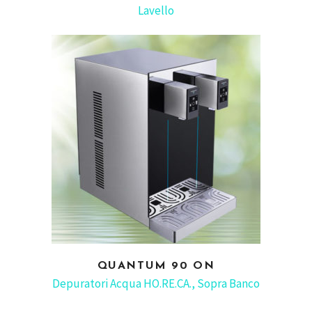
Lavello
QUANTUM 90 ON
READ MORE
Depuratori Acqua HO.RE.CA.
,
Sopra Banco