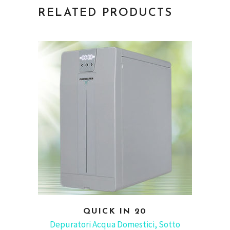
RELATED PRODUCTS
QUICK IN 20
READ MORE
Depuratori Acqua Domestici
,
Sotto