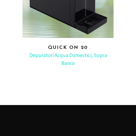
QUICK ON 20
READ MORE
Depuratori Acqua Domestici
,
Sopra
Banco